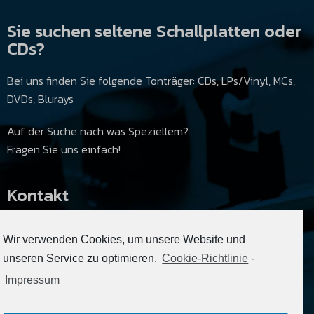
Sie suchen seltene Schallplatten oder
CDs?
Bei uns finden Sie folgende Tonträger: CDs, LPs/Vinyl, MCs,
DVDs, Blurays
Auf der Suche nach was Speziellem?
Fragen Sie uns einfach!
Kontakt
Tel.: 0 63 36 – 62 64
Wir verwenden Cookies, um unsere Website und
Mobil: 0171 – 2 01 74 50
unseren Service zu optimieren.
Cookie-Richtlinie
-
E-Mail: musikladen_zw@gmx.de
Impressum
Anschrift